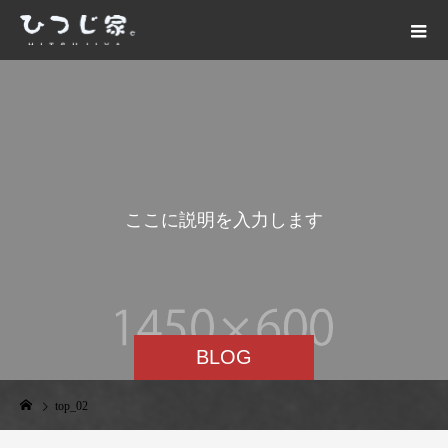
こ
こ
に
説
明
を
入
力
し
ま
す
。
BLOG
top_02