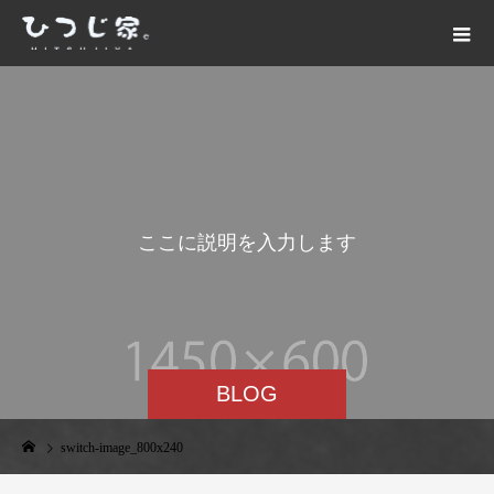
こ
こ
に
説
明
を
入
力
し
ま
す
。
BLOG
switch-image_800x240