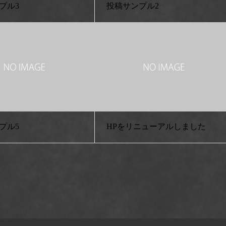
プル3
投稿サンプル2
プル5
HPをリニューアルしました