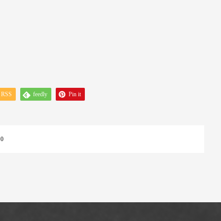
RSS
feedly
Pin it
:
0