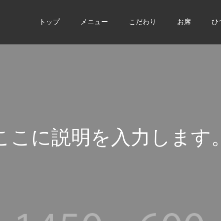
トップ
メニュー
こだわり
お席
ひ
こ
こ
に
説
明
を
入
力
し
ま
す
こ
こ