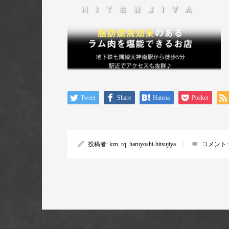
Tweet
Share
Hatena
Pocket
投稿者:
kzn_rq_haruyoshi-hitsujiya
コメント