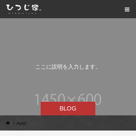
こ
こ
に
説
明
を
入
力
し
ま
す
。
BLOG
dsgfgf